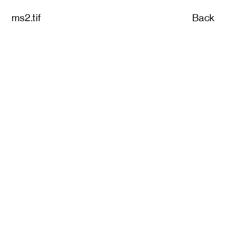
ms2.tif
Back