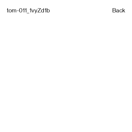
tom-011_1vyZd1b
Back