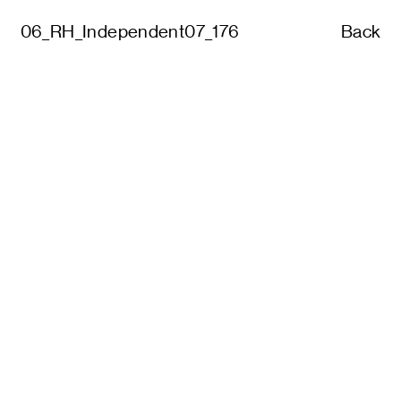
06_RH_Independent07_176
Back